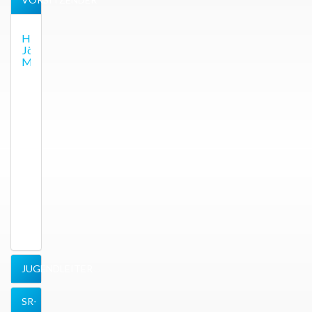
Hans-
Jörg
Mudra
Bautzner
Str.
18f
02943
Boxberg
Kontakt
Telefon:
0157
72961996
E-Mail:
Mail
schreiben
...
JUGENDLEITER
SR-