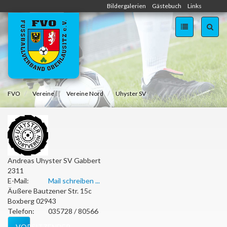
Zum
Bildergalerien
Gästebuch
Links
Inhalt
springen
FVO
Vereine
Vereine Nord
Uhyster SV
Andreas
Uhyster SV
Gabbert
2311
E-Mail:
Mail schreiben ...
Äußere Bautzener Str. 15c
Boxberg
02943
Telefon:
035728 / 80566
VORSITZENDER