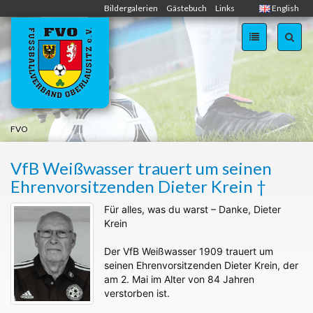
Zum
Bildergalerien
Gästebuch
Links
English
Inhalt
springen
FVO
VfB Weißwasser trauert um seinen
Ehrenvorsitzenden Dieter Krein †
Für alles, was du warst – Danke, Dieter
Krein
Der VfB Weißwasser 1909 trauert um
seinen Ehrenvorsitzenden Dieter Krein, der
am 2. Mai im Alter von 84 Jahren
verstorben ist.