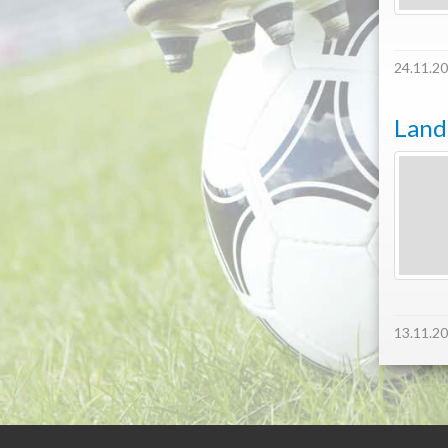
24.11.2
Land
13.11.2