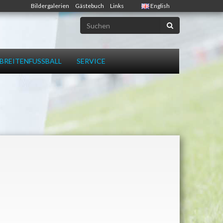
Bildergalerien
Gästebuch
Links
English
BREITENFUSSBALL
SERVICE