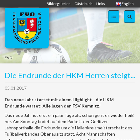
Zum
Bildergalerien
Gästebuch
Links
English
Inhalt
springen
FVO
Die Endrunde der HKM Herren steigt...
05.01.2017
Das neue Jahr startet mit einem Highlight - die HKM-
Endrunde wartet: Alle jagen den FSV Kemnitz!
Das neue Jahr ist erst ein paar Tage alt, schon geht es wieder heiß
her. Am Sonntag findet auf dem Parkett der Görlitzer
Jahnsporthalle die Endrunde um die Hallenkreismeisterschaft des
Fußballverbandes Oberlausitz statt. Acht Mannschaften