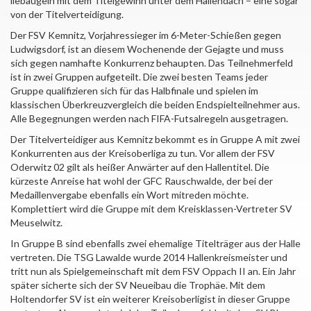
liebäugeln mit dem Titelgewinn unter dem Hallendach – eine sogar
von der Titelverteidigung.
Der FSV Kemnitz, Vorjahressieger im 6-Meter-Schießen gegen
Ludwigsdorf, ist an diesem Wochenende der Gejagte und muss
sich gegen namhafte Konkurrenz behaupten. Das Teilnehmerfeld
ist in zwei Gruppen aufgeteilt. Die zwei besten Teams jeder
Gruppe qualifizieren sich für das Halbfinale und spielen im
klassischen Überkreuzvergleich die beiden Endspielteilnehmer aus.
Alle Begegnungen werden nach FIFA-Futsalregeln ausgetragen.
Der Titelverteidiger aus Kemnitz bekommt es in Gruppe A mit zwei
Konkurrenten aus der Kreisoberliga zu tun. Vor allem der FSV
Oderwitz 02 gilt als heißer Anwärter auf den Hallentitel. Die
kürzeste Anreise hat wohl der GFC Rauschwalde, der bei der
Medaillenvergabe ebenfalls ein Wort mitreden möchte.
Komplettiert wird die Gruppe mit dem Kreisklassen-Vertreter SV
Meuselwitz.
In Gruppe B sind ebenfalls zwei ehemalige Titelträger aus der Halle
vertreten. Die TSG Lawalde wurde 2014 Hallenkreismeister und
tritt nun als Spielgemeinschaft mit dem FSV Oppach II an. Ein Jahr
später sicherte sich der SV Neueibau die Trophäe. Mit dem
Holtendorfer SV ist ein weiterer Kreisoberligist in dieser Gruppe