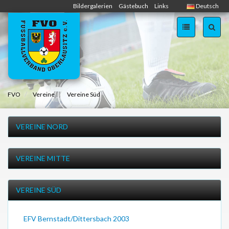
Skip
Bildergalerien
Gästebuch
Links
Deutsch
navigation
FVO
Vereine
Vereine Süd
VEREINE NORD
VEREINE MITTE
VEREINE SÜD
EFV Bernstadt/Dittersbach 2003