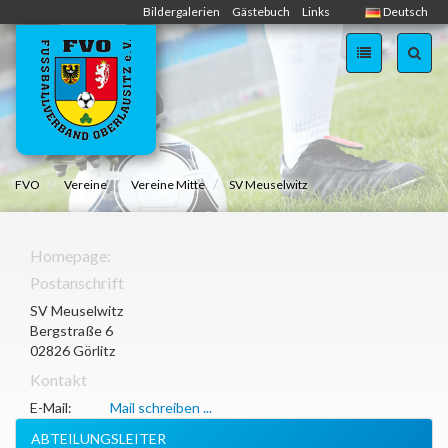
Skip
Bildergalerien
Gästebuch
Links
Deutsch
navigation
FVO
Vereine
Vereine Mitte
SV Meuselwitz
Homepage:
Postanschrift
SV Meuselwitz
Bergstraße 6
02826 Görlitz
Kontakt
E-Mail:
Mail schreiben ...
ABTEILUNGSLEITER