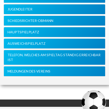
JUGENDLEITER
SCHIEDSRICHTER-OBMANN
HAUPTSPIELPLATZ
AUSWEICHSPIELPLATZ
TELEFON, WELCHES AM SPIELTAG STÄNDIG ERREICHBAR
IST
MELDUNGEN DES VEREINS