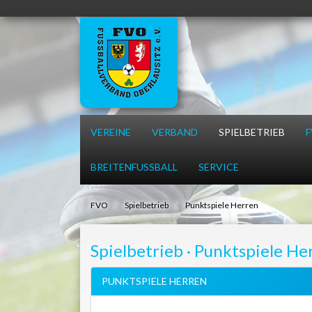
Skip
navigation
VEREINE
VERBAND
SPIELBETRIEB
BREITENFUSSBALL
SERVICE
FVO
Spielbetrieb
Punktspiele Herren
Spielbetrieb · Punktspiele He
PUNKTSPIELE HERREN