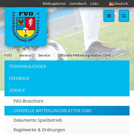
Skip
Bildergalerien
Gästebuch
Links
Deutsch
navigation
FVO
Service
Service
Offizielle Mitteilungsblätter (OM)
TERMINKALENDER
FEEDBACK
SERVICE
FVO-Broschüre
OFFIZIELLE MITTEILUNGSBLÄTTER (OM)
Dokumente Spielbetrieb
Regelwerke & Ordnungen