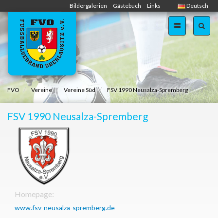
Skip
Bildergalerien
Gästebuch
Links
Deutsch
navigation
FVO
Vereine
Vereine Süd
FSV 1990 Neusalza-Spremberg
FSV 1990 Neusalza-Spremberg
Homepage:
www.fsv-neusalza-spremberg.de
2237