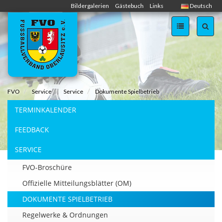
Skip
Bildergalerien
Gästebuch
Links
Deutsch
navigation
FVO
Service
Service
Dokumente Spielbetrieb
TERMINKALENDER
FEEDBACK
SERVICE
FVO-Broschüre
Offizielle Mitteilungsblätter (OM)
DOKUMENTE SPIELBETRIEB
Regelwerke & Ordnungen