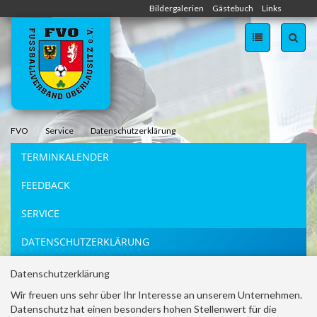
Zum
Bildergalerien
Gästebuch
Links
Inhalt
springen
FVO
Service
Datenschutzerklärung
TERMINKALENDER
FEEDBACK
SERVICE
DATENSCHUTZERKLÄRUNG
Datenschutzerklärung
Wir freuen uns sehr über Ihr Interesse an unserem Unternehmen.
Datenschutz hat einen besonders hohen Stellenwert für die